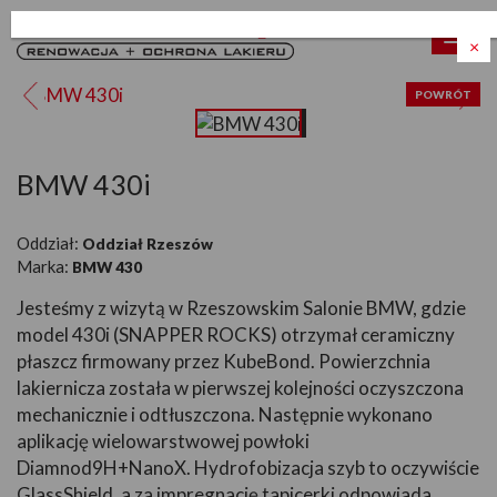
Poka
×
men
POWRÓT
BMW 430i
Oddział:
Oddział Rzeszów
Marka:
BMW 430
Jesteśmy z wizytą w Rzeszowskim Salonie BMW, gdzie
model 430i (SNAPPER ROCKS) otrzymał ceramiczny
płaszcz firmowany przez KubeBond. Powierzchnia
lakiernicza została w pierwszej kolejności oczyszczona
mechanicznie i odtłuszczona. Następnie wykonano
aplikację wielowarstwowej powłoki
Diamnod9H+NanoX. Hydrofobizacja szyb to oczywiście
GlassShield, a za impregnację tapicerki odpowiada